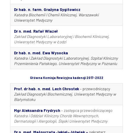
Dr hab. n. farm. Grażyna Sygitowicz
Katedra Biochemii I Chemii Klinicznej, Warszawski
Uniwersytet Medyczny
Dr n. med. Rafał Wlazeł
Zakład Diagnostyki Laboratoryjnej i Biochemii Klinicznej,
Uniwersytet Medyczny w Łodzi
Dr hab. n. med. Ewa Wysocka
Katedra i Zakład Diagnostyki Laboratoryjnej, Szpital Kliniczny
Przemienienia Pańskiego, Uniwersytet Medyczny w Poznaniu
Główna Komisja Rewizyjna kadencji 2017-2022
Prof. dr hab. n. med.
Lech Chrostek
– przewodniczący
Zakład Diagnostyki Biochemicznej, Uniwersytet Medyczny w
Białymstoku
Mgr Aleksandra Frydrych
– zastępca przewodniczącego
Katedra i Oddział Kliniczny Chorób Wewnętrznych,
Dermatologii i Alergologii, Śląski Uniwersytet Medyczny
Dr n. med.
Małgorzata Jekiel-Jóźwiak
–
sekretarz