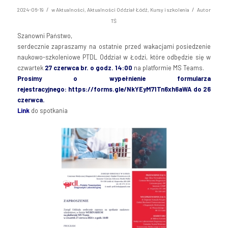
/
/
2024-06-19
w
Aktualności
,
Aktualności Oddział Łódź
,
Kursy i szkolenia
Autor
TŚ
Szanowni Państwo,
serdecznie zapraszamy na ostatnie przed wakacjami posiedzenie
naukowo-szkoleniowe PTDL Oddział w Łodzi, które odbędzie się w
czwartek
27 czerwca br. o godz. 14:00
na platformie MS Teams.
Prosimy o wypełnienie
formularza
rejestracyjnego:
https://forms.gle/NkYEyM71Tn6xh6aWA
do 26
czerwca.
Link
do spotkania