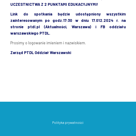
UCZESTNICTWA Z 2 PUNKTAMI EDUKACYJNYMI!
Link do
spotkania
będzie
udostępniony
wszystkim
zainteresowanym
po godz.17:30 w
dniu
1
7
.0
12
.2024
r.
na
stronie
ptdl.pl (
Aktualności
, Warszawa)
i
FB
oddziału
warszawskiego
PTDL.
Prosimy o logowanie imieniem i nazwiskiem.
Zarząd
PTDL
Oddział
Warszawski
Polityka prywatności