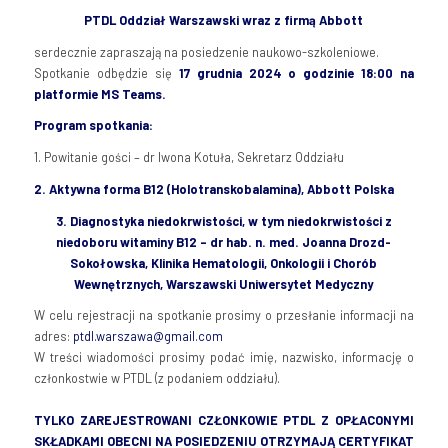
PTDL
Oddział
Warszawski
wraz
z
firmą
Abbott
serdecznie zapraszają na posiedzenie naukowo-szkoleniowe.
Spotkanie odbędzie się
1
7
grudnia
2024 o
godzinie
18:00
na
platformie
MS Teams.
Program
spotkania
:
1. Powitanie gości – dr Iwona Kotuła, Sekretarz Oddziału
2.
Aktywna forma B12 (
Holotranskobalamina
)
, Abbott
Polska
3. Diagnostyka niedokrwistości, w tym niedokrwistości z
niedoboru witaminy B12 – dr hab. n. med. Joanna Drozd-
Sokołowska, Klinika Hematologii, Onkologii i Chorób
Wewnętrznych, Warszawski Uniwersytet Medyczny
W celu rejestracji na spotkanie prosimy o przesłanie informacji na
adres:
ptdl.warszawa@gmail.com
W treści wiadomości prosimy podać imię, nazwisko, informację o
członkostwie w PTDL (z podaniem oddziału).
TYLKO ZAREJESTROWANI CZŁONKOWIE PTDL Z OPŁACONYMI
SKŁADKAMI OBECNI NA POSIEDZENIU OTRZYMAJĄ CERTYFIKAT