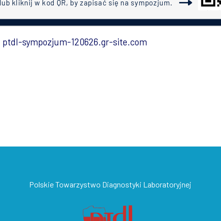
:
ptdl-sympozjum-120626.gr-site.com
Polskie Towarzystwo Diagnostyki Laboratoryjnej