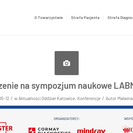
O Towarzystwie
Strefa Pacjenta
Strefa Diagno
zenie na sympozjum naukowe LA
/
/
05-12
w
Aktualności Oddział Katowice
,
Konferencje
Autor
Malwina