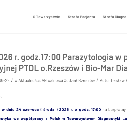
O Towarzystwie
Strefa Pacjenta
Strefa Diagno
026 r. godz.17:00 Parazytologia w 
yjnej PTDL o.Rzeszów i Bio-Mar D
/
/
06-22
w
Aktualności
,
Aktualności Oddział Rzeszów
Autor
Lesław 
,
y
w dniu 24 czerwca ( środa ) 2026 r. o godz. 17:00
na bezpłatn
ostyka we współpracy z
Polskim Towarzystwem Diagnostyki Lab