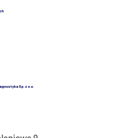
ych
agnostyka Sp. z o.o.
leniowe 9