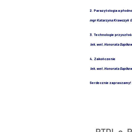
2. Parazytologia a płodn
mgr Katarzyna Krawczyk G
3.
Technologie przyszłoś
lek. wet. Honorata Sapiko
4.
Zakończenie
lek. wet. Honorata Sapiko
Serdecznie zapraszamy
PTDL o. 