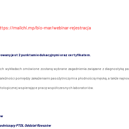
ttps://mailchi.mp/bio-mar/webinar-rejestracja
owany jest 2 punktami edukacyjnymi oraz certyfikatem.
ch wykładach omówione zostaną wybrane zagadnienia związane z diagnostyką par
ależności pomiędzy zakażeniami pasożytniczymi a płodnością męską, a także najnow
ytologicznej wspierające pracę współczesnych laboratoriów.
ów
odniczący PTDL Oddział Rzeszów