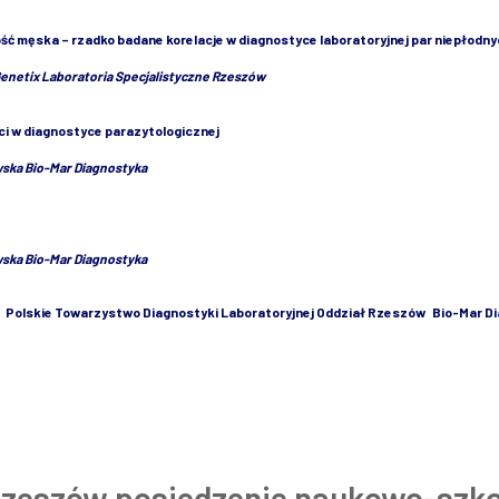
ość męska – rzadko badane korelacje w diagnostyce laboratoryjnej par niepłodn
enetix Laboratoria Specjalistyczne Rzeszów
ci w diagnostyce parazytologicznej
wska Bio-Mar Diagnostyka
wska Bio-Mar Diagnostyka
!
Polskie Towarzystwo Diagnostyki Laboratoryjnej Oddział Rzeszów
Bio-Mar Di
Rzeszów posiedzenie naukowo-szko