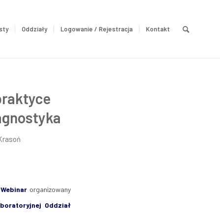
sty
Oddziały
Logowanie / Rejestracja
Kontakt
praktyce
iagnostyka
Krasoń
y
Webinar
organizowany
oratoryjnej Oddział