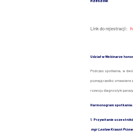
Rzeszów
.
Link do rejestracji:
h
Udział w Webinarze honor
Podczas spotkania, w dwó
poznają rzadko omawiane z
rozwoju diagnostyki paraz
Harmonogram spotkania:
1. Przywitanie uczestnik
mgr Lesław Krasoń Przew