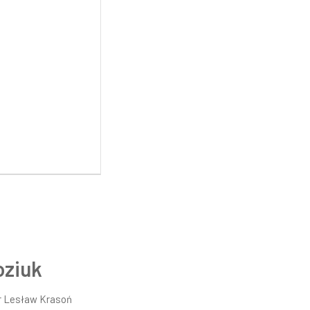
oziuk
r
Lesław Krasoń